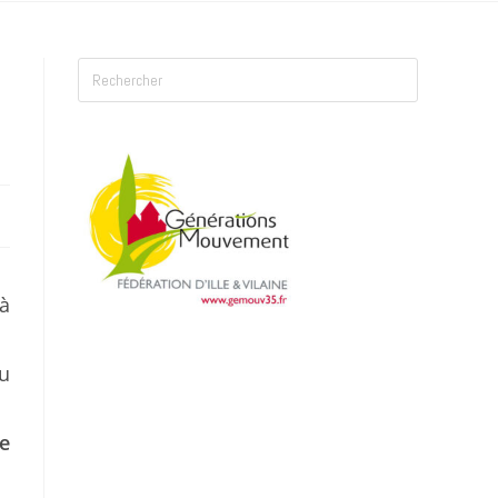
 à
au
de