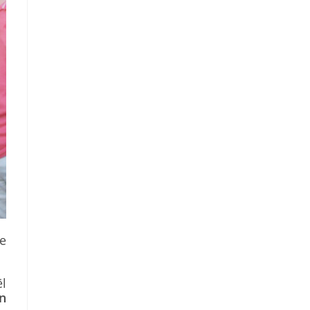
e
ël
n