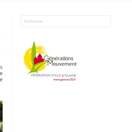
s
ne
e