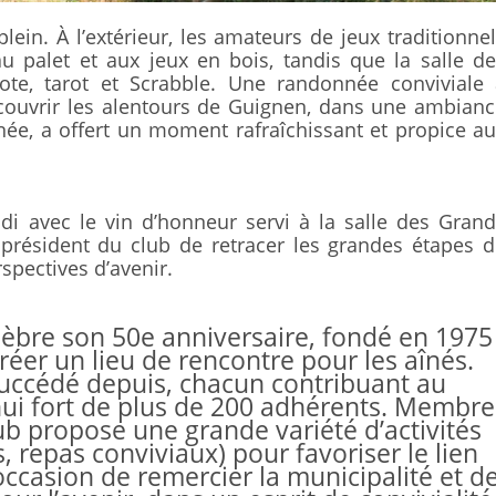
plein. À l’extérieur, les amateurs de jeux traditionne
au palet et aux jeux en bois, tandis que la salle d
ote, tarot et Scrabble. Une randonnée conviviale 
ouvrir les alentours de Guignen, dans une ambianc
née, a offert un moment rafraîchissant et propice a
di avec le vin d’honneur servi à la salle des Gran
résident du club de retracer les grandes étapes d
rspectives d’avenir.
lèbre son 50e anniversaire, fondé en 1975
éer un lieu de rencontre pour les aînés.
succédé depuis, chacun contribuant au
ui fort de plus de 200 adhérents. Membre
b propose une grande variété d’activités
s, repas conviviaux) pour favoriser le lien
occasion de remercier la municipalité et d