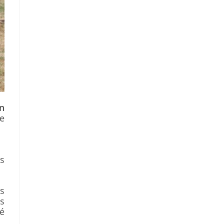
n
ue
es
s
us
ué