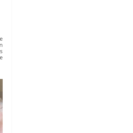
e
en
es
ie