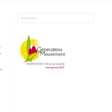
n
,
26